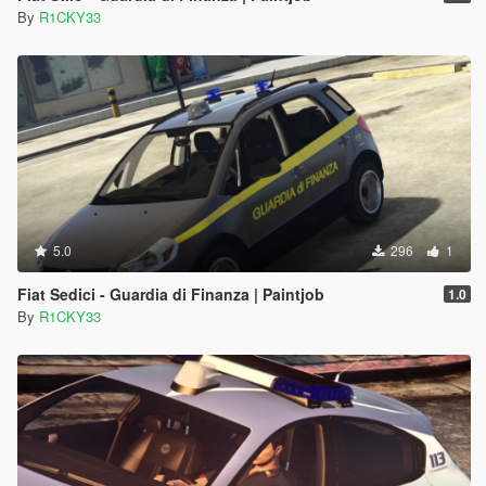
By
R1CKY33
5.0
296
1
Fiat Sedici - Guardia di Finanza | Paintjob
1.0
By
R1CKY33