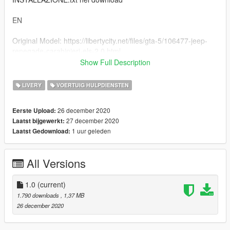
EN
Original Model: https://libertycity.net/files/gta-5/106477-jeep-
renegade-carabinieri-els-2.0.html
Show Full Description
Skin by: R1CKY33
LIVERY
VOERTUIG HULPDIENSTEN
To install the vehicle, view the INSTALLATION-GUIDE.txt file in
the download
26 december 2020
Eerste Upload:
27 december 2020
Laatst bijgewerkt:
1 uur geleden
Laatst Gedownload:
All Versions
1.0
(current)
1.790 downloads
, 1,37 MB
26 december 2020