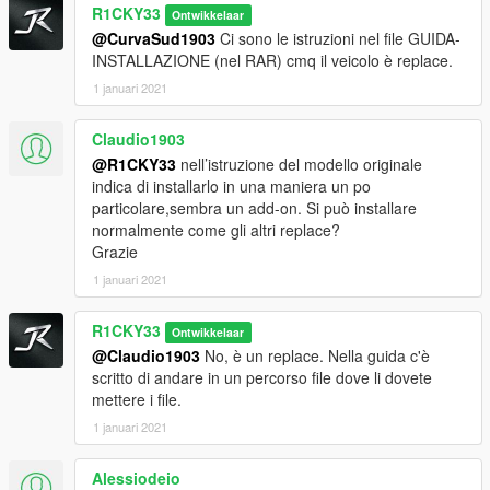
R1CKY33
Ontwikkelaar
@CurvaSud1903
Ci sono le istruzioni nel file GUIDA-
INSTALLAZIONE (nel RAR) cmq il veicolo è replace.
1 januari 2021
Claudio1903
@R1CKY33
nell’istruzione del modello originale
indica di installarlo in una maniera un po
particolare,sembra un add-on. Si può installare
normalmente come gli altri replace?
Grazie
1 januari 2021
R1CKY33
Ontwikkelaar
@Claudio1903
No, è un replace. Nella guida c'è
scritto di andare in un percorso file dove li dovete
mettere i file.
1 januari 2021
Alessiodeio