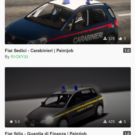
378
0
Fiat Sedici - Carabinieri | Paintjob
1.0
By
R1CKY33
5.0
425
5
Fiat Stilo - Guardia di Finanza | Paintjob
1.0