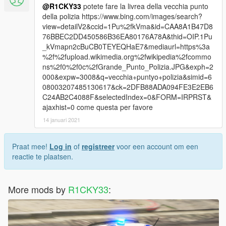
@R1CKY33
potete fare la livrea della vecchia punto
della polizia https://www.bing.com/images/search?
view=detailV2&ccid=1Pu%2fkVma&id=CAA8A1B47D8
76BBEC2DD450586B36EA80176A78A&thid=OIP.1Pu
_kVmapn2cBuCB0TEYEQHaE7&mediaurl=https%3a
%2f%2fupload.wikimedia.org%2fwikipedia%2fcommo
ns%2f0%2f0c%2fGrande_Punto_Polizia.JPG&exph=2
000&expw=3008&q=vecchia+puntyo+polizia&simid=6
08003207485130617&ck=2DFB88ADA094FE3E2EB6
C24AB2C4088F&selectedIndex=0&FORM=IRPRST&
ajaxhist=0 come questa per favore
14 januari 2021
Praat mee!
Log in
of
registreer
voor een account om een
reactie te plaatsen.
More mods by
R1CKY33
: