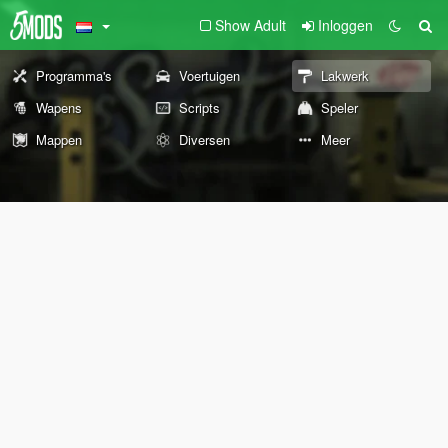
Show Adult
Inloggen
Programma's
Voertuigen
Lakwerk
Wapens
Scripts
Speler
Mappen
Diversen
Meer