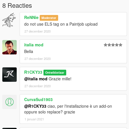
8 Reacties
ReNNie
Moderator
do not use ELS tag on a Paintjob upload
27 december 2020
italia mod
Bella
27 december 2020
R1CKY33
Ontwikkelaar
@italia mod
Grazie mille!
27 december 2020
CurvaSud1903
@R1CKY33
ciao, per l'installazione è un add-on
oppure solo replace? grazie
1 januari 2021