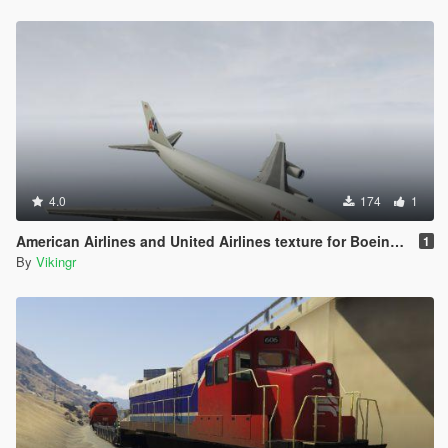
4.0
174
1
American Airlines and United Airlines texture for Boeing 747-100
1
By
Vikingr