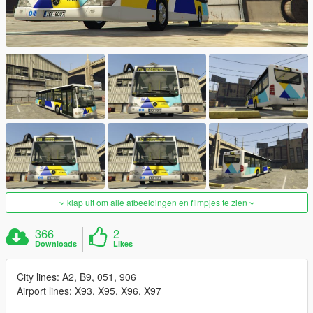
klap uit om alle afbeeldingen en filmpjes te zien
366
2
Downloads
Likes
City lines: A2, B9, 051, 906
Airport lines: X93, X95, X96, X97