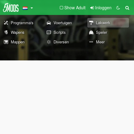
Show Adult
Inloggen
Programma's
Voertuigen
Lakwerk
Wapens
Scripts
Speler
Mappen
Diversen
Meer