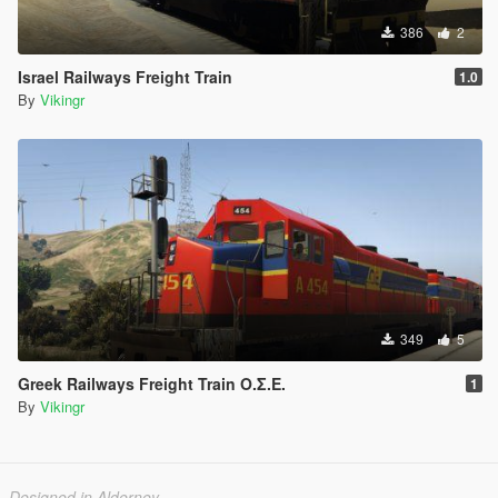
386
2
Israel Railways Freight Train
1.0
By
Vikingr
349
5
Greek Railways Freight Train Ο.Σ.Ε.
1
By
Vikingr
Designed in Alderney