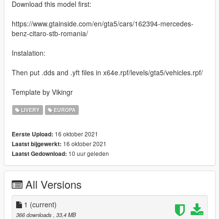
Download this model first:
https://www.gtainside.com/en/gta5/cars/162394-mercedes-
benz-citaro-stb-romania/
Instalation:
Then put .dds and .yft files in x64e.rpf/levels/gta5/vehicles.rpf/
Template by Vikingr
LIVERY
EUROPA
16 oktober 2021
Eerste Upload:
16 oktober 2021
Laatst bijgewerkt:
10 uur geleden
Laatst Gedownload:
All Versions
1
(current)
366 downloads
, 33,4 MB