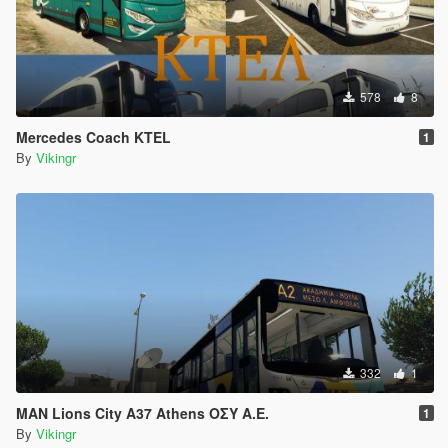
578
8
Mercedes Coach KTEL
1
By
Vikingr
332
1
MAN Lions City A37 Athens ΟΣΥ Α.Ε.
1
By
Vikingr