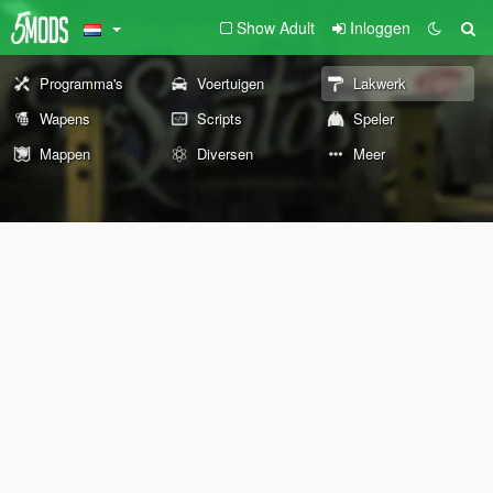
Show Adult
Inloggen
Programma's
Voertuigen
Lakwerk
Wapens
Scripts
Speler
Mappen
Diversen
Meer