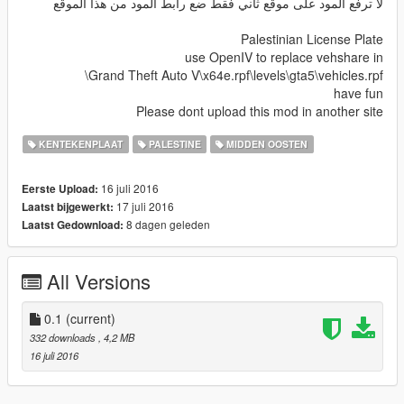
لا ترفع المود على موقع ثاني فقط ضع رابط المود من هذا الموقع
Palestinian License Plate
use OpenIV to replace vehshare in
Grand Theft Auto V\x64e.rpf\levels\gta5\vehicles.rpf\
have fun
Please dont upload this mod in another site
KENTEKENPLAAT
PALESTINE
MIDDEN OOSTEN
16 juli 2016
Eerste Upload:
17 juli 2016
Laatst bijgewerkt:
8 dagen geleden
Laatst Gedownload:
All Versions
0.1
(current)
332 downloads
, 4,2 MB
16 juli 2016