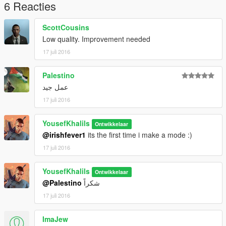
6 Reacties
ScottCousins
Low quality. Improvement needed
17 juli 2016
Palestino
عمل جيد
17 juli 2016
YousefKhalils
Ontwikkelaar
@irishfever1
its the first time i make a mode :)
17 juli 2016
YousefKhalils
Ontwikkelaar
@Palestino
شكراً
17 juli 2016
ImaJew