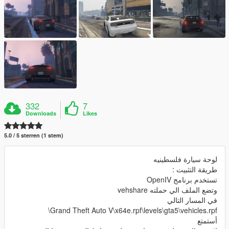
332
7
Downloads
Likes
5.0 / 5 sterren (1 stem)
لوحة سيارة فلسطينيه
طريقة التثبيت :
تستخدم برنامج OpenIV
وتضع الملف الي حملته vehshare
في المسار التالي
Grand Theft Auto V\x64e.rpf\levels\gta5\vehicles.rpf\
أستمتع