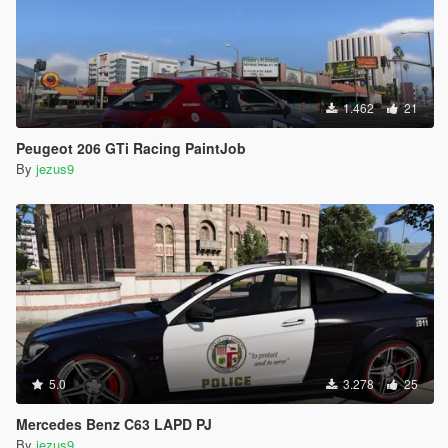
1.462
21
Peugeot 206 GTi Racing PaintJob
By
jezus9
5.0
3.278
25
Mercedes Benz C63 LAPD PJ
By
jezus9