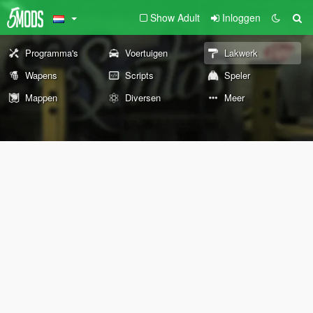
Show Adult
Inloggen
Programma's
Voertuigen
Lakwerk
Wapens
Scripts
Speler
Mappen
Diversen
Meer