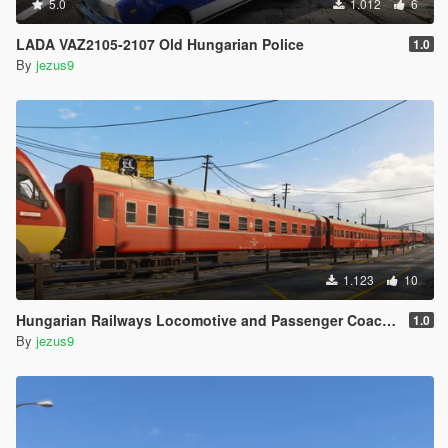
5.0
1.012
6
LADA VAZ2105-2107 Old Hungarian Police
1.0
By
jezus9
1.123
10
Hungarian Railways Locomotive and Passenger Coaches
1.0
By
jezus9