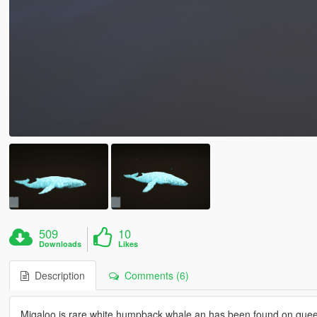
509
10
Downloads
Likes
Description
Comments (6)
Migaloo is rare white humpback whale an has been found on quee