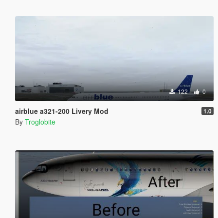
122
0
airblue a321-200 Livery Mod
1.0
By
Troglobite