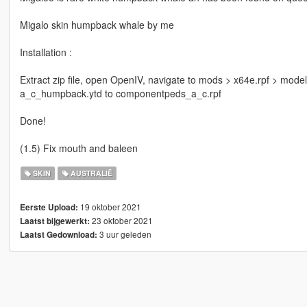
Migalo skin humpback whale by me
Installation :
Extract zip file, open OpenIV, navigate to mods > x64e.rpf > mo
a_c_humpback.ytd to componentpeds_a_c.rpf
Done!
(1.5) Fix mouth and baleen
SKIN
AUSTRALIË
19 oktober 2021
Eerste Upload:
23 oktober 2021
Laatst bijgewerkt:
3 uur geleden
Laatst Gedownload: