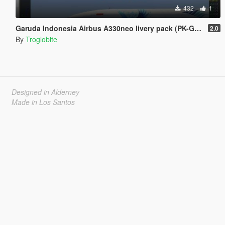
432
1
Garuda Indonesia Airbus A330neo livery pack (PK-GHE, PK-GHF, PK-GHG)
2.0
By
Troglobite
Designed in Alderney
Made in Los Santos