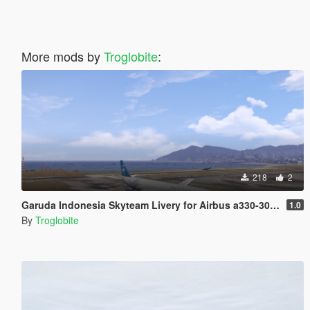
More mods by
Troglobite
:
218
2
Garuda Indonesia Skyteam Livery for Airbus a330-300 (PK-GPR)
1.0
By
Troglobite