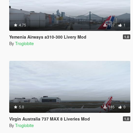
4.75
107
1
Yemenia Airways a310-300 Livery Mod
1.0
By
Troglobite
5.0
185
0
Virgin Australia 737 MAX 8 Liveries Mod
1.0
By
Troglobite