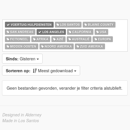
VOERTUIG HULPDIENSTEN
LOS SANTOS
BLAINE COUNTY
SAN ANDREAS
LOS ANGELES
CALIFORNIA
USA
FICTIONEEL
AFRIKA
AZIË
AUSTRALIË
EUROPA
MIDDEN OOSTEN
NOORD AMERIKA
ZUID AMERIKA
Sinds:
Gisteren
Sorteren op:
Meest gedownload
Geen bestanden gevonden, verander je filter criteria alstublieft.
Designed in Alderney
Made in Los Santos