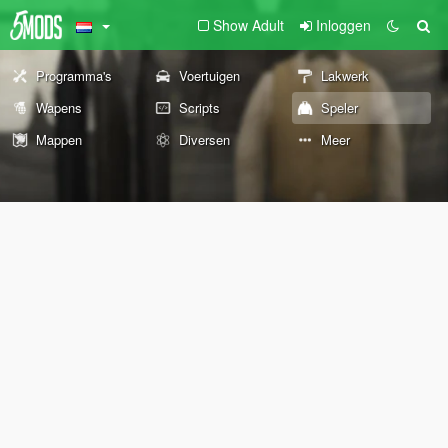
Show Adult
Inloggen
Programma's
Voertuigen
Lakwerk
Wapens
Scripts
Speler
Mappen
Diversen
Meer