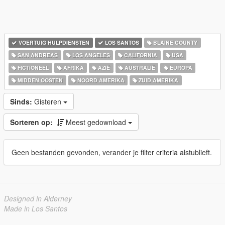
VOERTUIG HULPDIENSTEN
LOS SANTOS
BLAINE COUNTY
SAN ANDREAS
LOS ANGELES
CALIFORNIA
USA
FICTIONEEL
AFRIKA
AZIË
AUSTRALIË
EUROPA
MIDDEN OOSTEN
NOORD AMERIKA
ZUID AMERIKA
Sinds:
Gisteren
Sorteren op:
Meest gedownload
Geen bestanden gevonden, verander je filter criteria alstublieft.
Designed in Alderney
Made in Los Santos