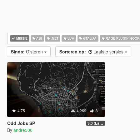
MISSIE
ASI
.NET
LUA
GTALUA
RAGE PLUGIN HOOK
Sinds:
Gisteren
Sorteren op:
Laatste versies
4.75
4.269
81
Odd Jobs SP
3.0 (Latest Jobs Update)
By
andre500