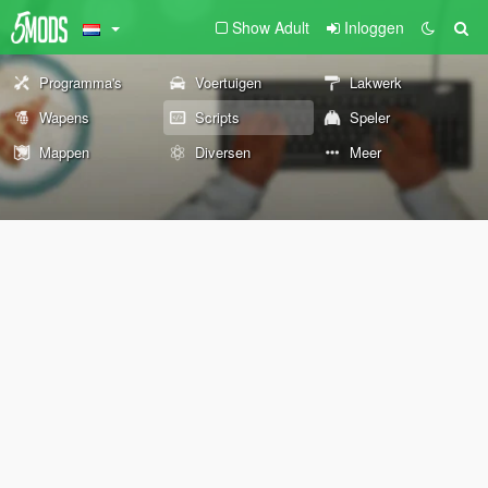
Show Adult
Inloggen
Programma's
Voertuigen
Lakwerk
Wapens
Scripts
Speler
Mappen
Diversen
Meer