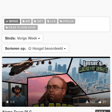
MISSIE
ASI
.NET
LUA
GTALUA
RAGE PLUGIN HOOK
Sinds:
Vorige Week
Sorteren op:
Hoogst beoordeeld
5.0
422
21
Alamo Tours DLC
1.0.0 Alpha