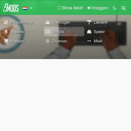
Show Adult
Inloggen
Programma's
Voertuigen
Lakwerk
Wapens
Scripts
Speler
Mappen
Diversen
Meer