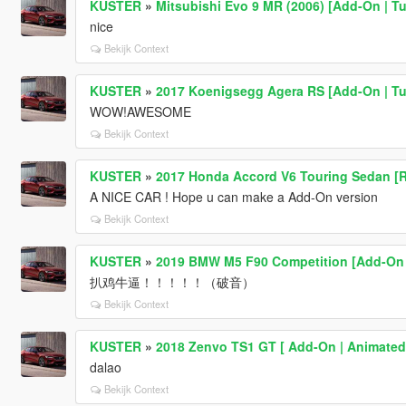
KUSTER
»
Mitsubishi Evo 9 MR (2006) [Add-On | T
nice
Bekijk Context
KUSTER
»
2017 Koenigsegg Agera RS [Add-On | Tu
WOW!AWESOME
Bekijk Context
KUSTER
»
2017 Honda Accord V6 Touring Sedan [R
A NICE CAR ! Hope u can make a Add-On version
Bekijk Context
KUSTER
»
2019 BMW M5 F90 Competition [Add-On 
扒鸡牛逼！！！！！（破音）
Bekijk Context
KUSTER
»
2018 Zenvo TS1 GT [ Add-On | Animated
dalao
Bekijk Context