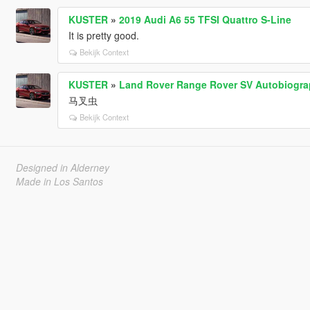
KUSTER
»
2019 Audi A6 55 TFSI Quattro S-Line
It is pretty good.
Bekijk Context
KUSTER
»
Land Rover Range Rover SV Autobiogr
马叉虫
Bekijk Context
Designed in Alderney
Made in Los Santos