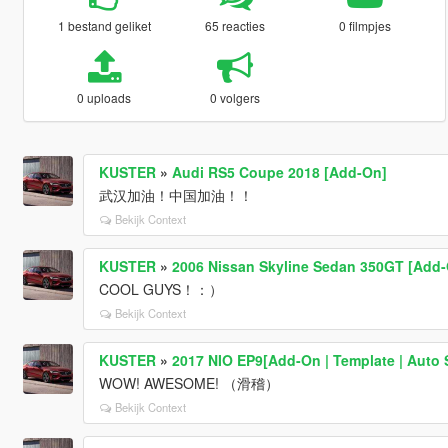
1 bestand geliket
65 reacties
0 filmpjes
0 uploads
0 volgers
KUSTER
»
Audi RS5 Coupe 2018 [Add-On]
武汉加油！中国加油！！
Bekijk Context
KUSTER
»
2006 Nissan Skyline Sedan 350GT [Add-O
COOL GUYS！：）
Bekijk Context
KUSTER
»
2017 NIO EP9[Add-On | Template | Auto S
WOW! AWESOME! （滑稽）
Bekijk Context