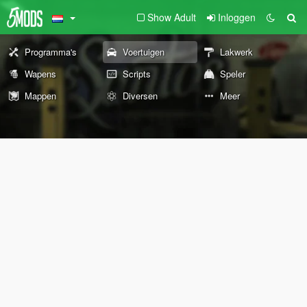
Show Adult
Inloggen
Programma's
Voertuigen
Lakwerk
Wapens
Scripts
Speler
Mappen
Diversen
Meer