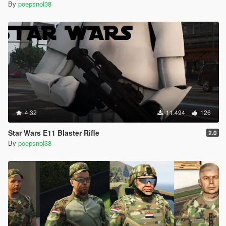
By
poepsnol38
4.32
11.494
126
Star Wars E11 Blaster Rifle
2.0
By
poepsnol38