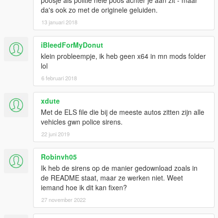
da's ook zo met de originele geluiden.
13 januari 2018
iBleedForMyDonut
klein probleempje, ik heb geen x64 in mn mods folder
lol
6 februari 2018
xdute
Met de ELS file die bij de meeste autos zitten zijn alle
vehicles gwn police sirens.
22 juni 2019
Robinvh05
Ik heb de sirens op de manier gedownload zoals in
de README staat, maar ze werken niet. Weet
iemand hoe ik dit kan fixen?
27 november 2022