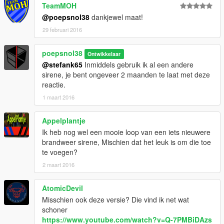
TeamMOH
@poepsnol38
dankjewel maat!
29 februari 2016
poepsnol38
Ontwikkelaar
@stefank65
Inmiddels gebruik ik al een andere
sirene, je bent ongeveer 2 maanden te laat met deze
reactie.
1 maart 2016
Appelplantje
Ik heb nog wel een mooie loop van een iets nieuwere
brandweer sirene, Mischien dat het leuk is om die toe
te voegen?
2 maart 2016
AtomicDevil
Misschien ook deze versie? Die vind ik net wat
schoner
https://www.youtube.com/watch?v=Q-7PMBiDAzs