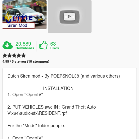
20.889
63
Downloads
Likes
4.95 / 5 sterren (10 stemmen)
Dutch Siren mod - By POEPSNOL38 (and various others)
-----------------------INSTALLATION----------------------
1. Open ''OpenIV''
2. PUT VEHICLES.awc IN : Grand Theft Auto
V\x64\audio\sfx\RESIDENT.rpf
For the "Mods" folder people.
1. Open ''OpenIV''