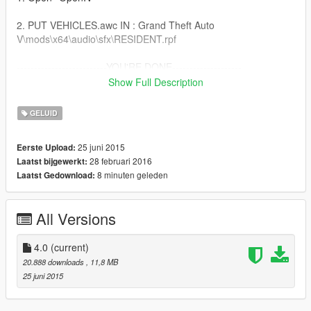
2. PUT VEHICLES.awc IN : Grand Theft Auto
V\mods\x64\audio\sfx\RESIDENT.rpf
--------------------------YOU'RE DONE--------------------
Changelog
Show Full Description
-----------------
So if i haven't messed anything up,
GELUID
all sirens are changed to Dutch sirens
-----------------
25 juni 2015
Eerste Upload:
Update 4.0
28 februari 2016
Laatst bijgewerkt:
Fib sirens included.
8 minuten geleden
Laatst Gedownload:
Recorded the real-life sirens, and used those.
-----------------
Update 3.5
All Versions
Police sirens without background noise/wind
High quality, louder siren noise.
Thanks to Justin Rijsdijk for linking me to this siren
4.0
(current)
-----------------
20.888 downloads
, 11,8 MB
Update 3.0
25 juni 2015
Included Ambulance Siren
Included Firetruck Siren