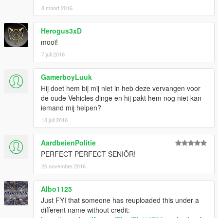
8 maart 2016
Herogus3xD
mooi!
7 juli 2016
GamerboyLuuk
Hij doet hem bij mij niet in heb deze vervangen voor
de oude Vehicles dinge en hij pakt hem nog niet kan
iemand mij helpen?
18 juli 2016
AardbeienPolitie
PERFECT PERFECT SENIÕR!
26 november 2016
Albo1125
Just FYI that someone has reuploaded this under a
different name without credit: