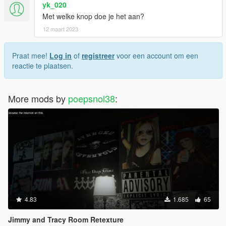
yk_020
Met welke knop doe je het aan?
12 maart 2023
Praat mee!
Log in
of
registreer
voor een account om een
reactie te plaatsen.
More mods by
poepsnol38
:
4.83
1.685
65
Jimmy and Tracy Room Retexture