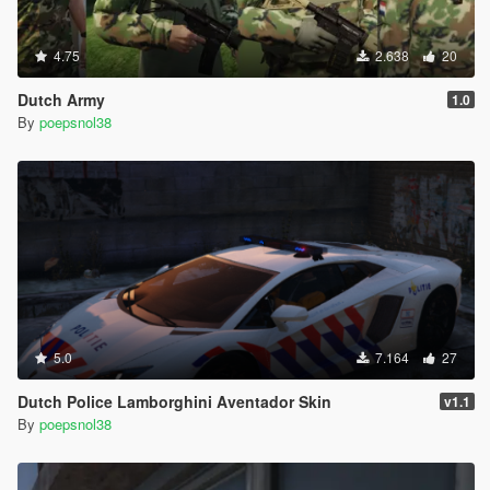
4.75
2.638
20
Dutch Army
1.0
By
poepsnol38
5.0
7.164
27
Dutch Police Lamborghini Aventador Skin
v1.1
By
poepsnol38