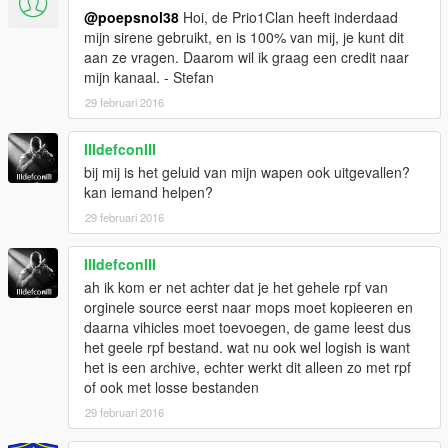
@poepsnol38
Hoi, de Prio1Clan heeft inderdaad
mijn sirene gebruikt, en is 100% van mij, je kunt dit
Be sure that for the full Dutch GTA experience, you check out
aan ze vragen. Daarom wil ik graag een credit naar
these other mods
mijn kanaal. - Stefan
Dutch Paramedic Uniform
29 februari 2016
Dutch Cop Uniforms
IIIdefconIII
bij mij is het geluid van mijn wapen ook uitgevallen?
Good Dutch Reskins
kan iemand helpen?
29 februari 2016
IIIdefconIII
ah ik kom er net achter dat je het gehele rpf van
orginele source eerst naar mops moet kopieeren en
daarna vihicles moet toevoegen, de game leest dus
het geele rpf bestand. wat nu ook wel logish is want
het is een archive, echter werkt dit alleen zo met rpf
of ook met losse bestanden
29 februari 2016