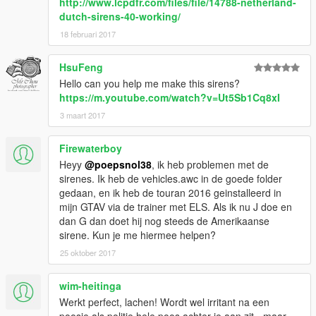
http://www.lcpdfr.com/files/file/14788-netherland-
dutch-sirens-40-working/
18 februari 2017
HsuFeng
Hello can you help me make this sirens?
https://m.youtube.com/watch?v=Ut5Sb1Cq8xI
3 maart 2017
Firewaterboy
Heyy
@poepsnol38
, ik heb problemen met de
sirenes. Ik heb de vehicles.awc in de goede folder
gedaan, en ik heb de touran 2016 geinstalleerd in
mijn GTAV via de trainer met ELS. Als ik nu J doe en
dan G dan doet hij nog steeds de Amerikaanse
sirene. Kun je me hiermee helpen?
25 oktober 2017
wim-heitinga
Werkt perfect, lachen! Wordt wel irritant na een
poosje als politie hele poos achter je aan zit - maar