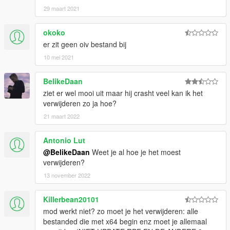
29 maart 2021
okoko
er zit geen oiv bestand bij
10 mei 2021
BelikeDaan
ziet er wel mooi uit maar hij crasht veel kan ik het
verwijderen zo ja hoe?
21 maart 2022
Antonio Lut
@BelikeDaan
Weet je al hoe je het moest
verwijderen?
13 november 2022
Killerbean20101
mod werkt niet? zo moet je het verwijderen: alle
bestanded die met x64 begin enz moet je allemaal