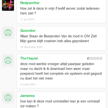
Redpanther
Hoe zet ik deze in mijn FiveM server zodat iedereen
hem ziet ?
11 juni 2019
Quinnker
Waar Staan de Bestanden Van de mod in OIV Zelf
Mijn game blijft crashen heb alles geprobeert
24 december 2020
The1liquid
deze mod werkte vroeger altijd paarjaar geleden
maar nu dacht ik ik download hem weer maar
poepsnol heeft het complete oiv systeem eraf gegooit
nu doet het niet meer
5 maart 2021
Janwess
hoe kan ik deze mod uninstallen kan je een uninstall
oiv maken ?