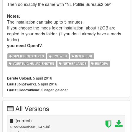
Then do exactly the same with "NL Politie Bureaus2.oiv"
Notes:
The installation can take up to 5 minutes.
If you choose the mods folder installation, about 12GB are
copied to your mods folder. (if you don't already have a mods
folder)
you need OpenIV.
DIVERSE TEXTURES
BOUWEN
INTERIEUR
VOERTUIG HULPDIENSTEN
NETHERLANDS
EUROPA
5 april 2016
Eerste Upload:
5 april 2016
Laatst bijgewerkt:
2 dagen geleden
Laatst Gedownload:
All Versions
(current)
13.950 downloads
, 94,5 MB