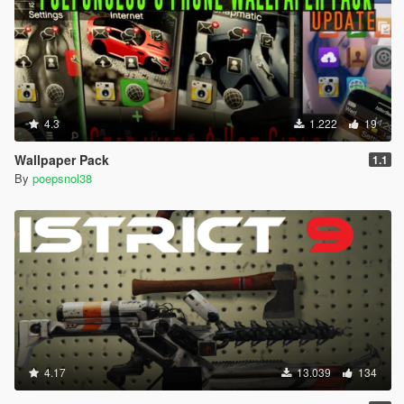
4.3
1.222
19
Wallpaper Pack
1.1
By
poepsnol38
4.17
13.039
134