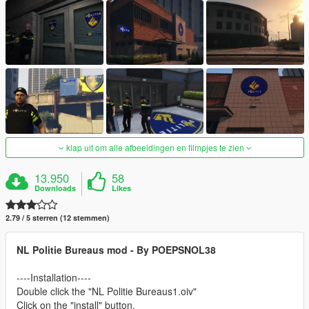
klap uit om alle afbeeldingen en filmpjes te zien
13.950
58
Downloads
Likes
2.79 / 5 sterren (12 stemmen)
NL Politie Bureaus mod - By POEPSNOL38
----Installation----
Double click the "NL Politie Bureaus1.oiv"
Click on the "install" button.