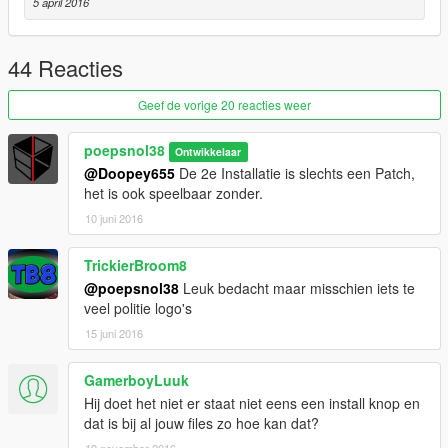
5 april 2016
44 Reacties
Geef de vorige 20 reacties weer
poepsnol38
Ontwikkelaar
@Doopey655
De 2e Installatie is slechts een Patch,
het is ook speelbaar zonder.
10 juni 2016
TrickierBroom8
@poepsnol38
Leuk bedacht maar misschien iets te
veel politie logo's
15 juni 2016
GamerboyLuuk
Hij doet het niet er staat niet eens een install knop en
dat is bij al jouw files zo hoe kan dat?
19 november 2016