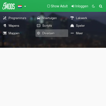
Show Adult
Inloggen
Programma's
Voertuigen
Lakwerk
Wapens
Scripts
Speler
Mappen
Diversen
Meer