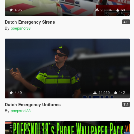
4.95
20.884
63
Dutch Emergency Sirens
4.0
By
poepsnol38
4.49
44.959
142
Dutch Emergency Uniforms
7.4
By
poepsnol38