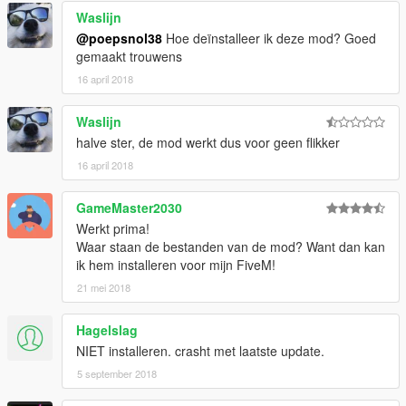
Waslijn
@poepsnol38
Hoe deïnstalleer ik deze mod? Goed
gemaakt trouwens
16 april 2018
Waslijn
halve ster, de mod werkt dus voor geen flikker
16 april 2018
GameMaster2030
Werkt prima!
Waar staan de bestanden van de mod? Want dan kan
ik hem installeren voor mijn FiveM!
21 mei 2018
Hagelslag
NIET installeren. crasht met laatste update.
5 september 2018