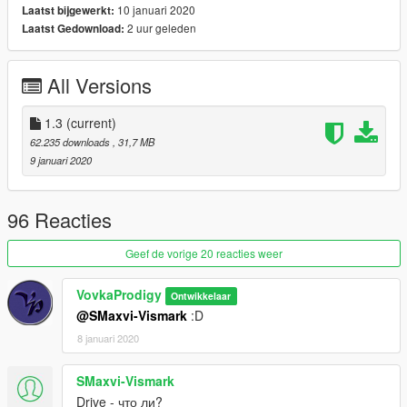
10 januari 2020
Laatst bijgewerkt:
2 uur geleden
Laatst Gedownload:
Использование на проектах FiveM и Rage MP, строго через
лс группы: https://vk.com/vpproduct .
_________________________
All Versions
v1.1
Fix Back Right Reflector
1.3
(current)
v1.2
62.235 downloads
, 31,7 MB
1. Update textures
9 januari 2020
2. Update model wheel
3. Update model engine
4. Retextures back lights!
96 Reacties
v1.3
Geef de vorige 20 reacties weer
Update Textures wheel
VovkaProdigy
Ontwikkelaar
@SMaxvi-Vismark
:D
8 januari 2020
SMaxvi-Vismark
Drive - что ли?