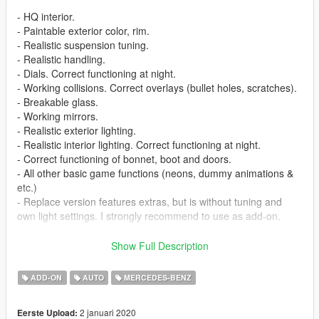
- HQ interior.
- Paintable exterior color, rim.
- Realistic suspension tuning.
- Realistic handling.
- Dials. Correct functioning at night.
- Working collisions. Correct overlays (bullet holes, scratches).
- Breakable glass.
- Working mirrors.
- Realistic exterior lighting.
- Realistic interior lighting. Correct functioning at night.
- Correct functioning of bonnet, boot and doors.
- All other basic game functions (neons, dummy animations &
etc.)
- Replace version features extras, but is without tuning and
own light settings. I strongly recommend to use as add-on.
Spawns as e63amg
Show Full Description
Replaces SCHAFTER3
ADD-ON
AUTO
MERCEDES-BENZ
Model From:GTASA(Free modules)
2 januari 2020
Eerste Upload:
Converted to GTA5 and completion by VovkaProdigy