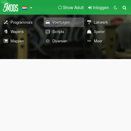
Show Adult
Inloggen
Programma's
Voertuigen
Lakwerk
Wapens
Scripts
Speler
Mappen
Diversen
Meer