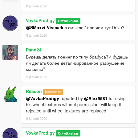
8 januari 2020
VovkaProdigy
Ontwikkelaar
@SMaxvi-Vismark
в смысле? при чем тут Drive?
8 januari 2020
Pand24
Будешь делать тюнинг по типу брабуса?И будешь
ли делать более детализированное разрушение
машины?
9 januari 2020
Reacon
Moderator
@VovkaProdigy
reported by
@Alex9581
for using
his wheel textures without permission. will keep it
rejected until wheel textures are replaced
9 januari 2020
VovkaProdigy
Ontwikkelaar