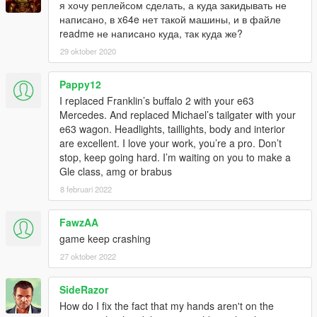
я хочу реплейсом сделать, а куда закидывать не
написано, в x64e нет такой машины, и в файле
readme не написано куда, так куда же?
29 oktober 2020
Pappy12
I replaced Franklin’s buffalo 2 with your e63
Mercedes. And replaced Michael’s tailgater with your
e63 wagon. Headlights, taillights, body and interior
are excellent. I love your work, you’re a pro. Don’t
stop, keep going hard. I’m waiting on you to make a
Gle class, amg or brabus
8 februari 2022
FawzAA
game keep crashing
27 oktober 2022
SideRazor
How do I fix the fact that my hands aren't on the