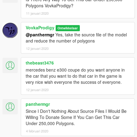
Polygons VovkaProdigy?
11 januari 2020
VovkaProdigy
Ontwikkelaar
@panthermgr
Yes, take the source file of the model
and reduce the number of polygons
12 januari 2020
thebeast3476
mercedes benz e300 coupe do you want anyone in
the car that you want to do that car in the game is
very nice wish everyone the success of everyone.
12 januari 2020
panthermgr
Since I Don't Nothing About Source Files I Would Be
Willing To Donate Some If You Can Get This Car
Under 250,000 Polygons.
4 februari 2020