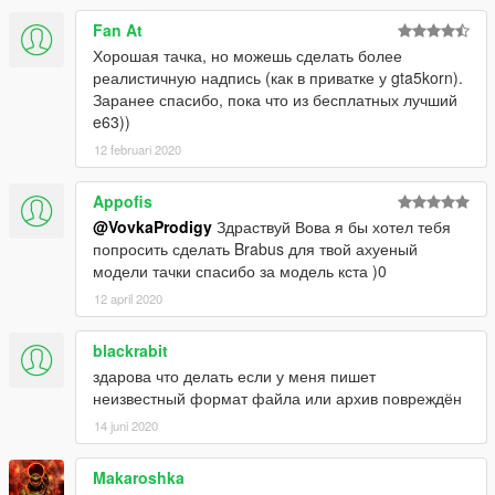
Fan At
Хорошая тачка, но можешь сделать более
реалистичную надпись (как в приватке у gta5korn).
Заранее спасибо, пока что из бесплатных лучший
e63))
12 februari 2020
Appofis
@VovkaProdigy
Здраствуй Вова я бы хотел тебя
попросить сделать Brabus для твой ахуеный
модели тачки спасибо за модель кста )0
12 april 2020
blackrabit
здарова что делать если у меня пишет
неизвестный формат файла или архив повреждён
14 juni 2020
Makaroshka