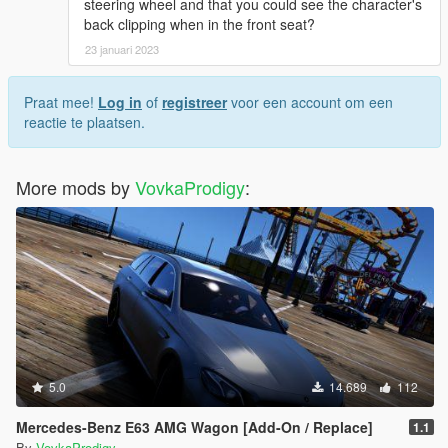
steering wheel and that you could see the character's
back clipping when in the front seat?
23 januari 2023
Praat mee!
Log in
of
registreer
voor een account om een
reactie te plaatsen.
More mods by
VovkaProdigy
:
5.0
14.689
112
Mercedes-Benz E63 AMG Wagon [Add-On / Replace]
1.1
By
VovkaProdigy