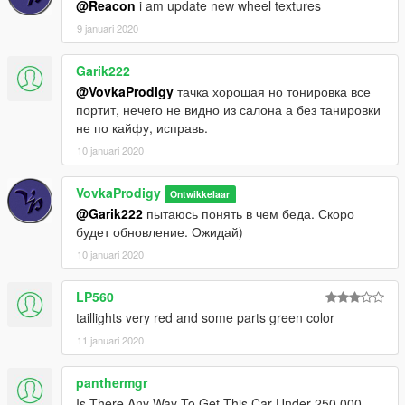
@Reacon
i am update new wheel textures
9 januari 2020
Garik222
@VovkaProdigy
тачка хорошая но тонировка все
портит, нечего не видно из салона а без танировки
не по кайфу, исправь.
10 januari 2020
VovkaProdigy
Ontwikkelaar
@Garik222
пытаюсь понять в чем беда. Скоро
будет обновление. Ожидай)
10 januari 2020
LP560
taillights very red and some parts green color
11 januari 2020
panthermgr
Is There Any Way To Get This Car Under 250,000