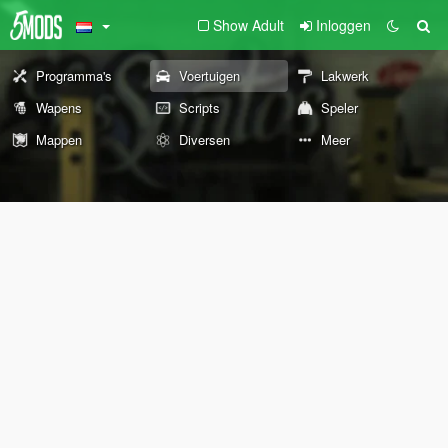
Show Adult
Inloggen
Programma's
Voertuigen
Lakwerk
Wapens
Scripts
Speler
Mappen
Diversen
Meer