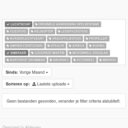
LUCHTSCHIP
ORIGINELE AANPASSING SPELBESTAND
VLIEGTUIG
HELIKOPTER
LEGERVLIEGTUIG
BURGERLUCHTVAART
VRACHTVLIEGTUIG
PROPELLER
AMFIBIEVOERTUIGEN
STEALTH
AIRBUS
BOEING
EMBRAER
LOCKHEED MARTIN
MCDONNELL DOUGLAS
NORTHROP GRUMMAN
SIKORSKY
FICTIONEEL
MENYOO
Sinds:
Vorige Maand
Sorteren op:
Laatste uploads
Geen bestanden gevonden, verander je filter criteria alstublieft.
Designed in Alderney