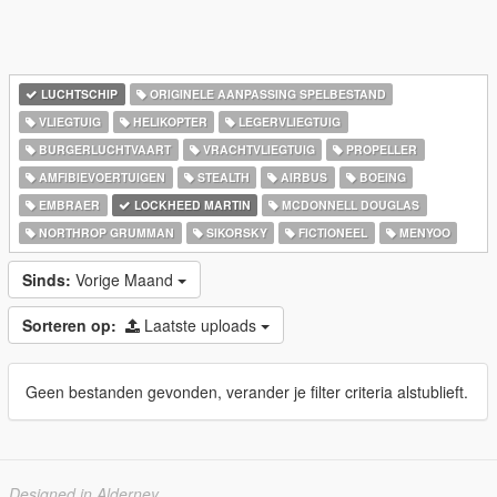
LUCHTSCHIP
ORIGINELE AANPASSING SPELBESTAND
VLIEGTUIG
HELIKOPTER
LEGERVLIEGTUIG
BURGERLUCHTVAART
VRACHTVLIEGTUIG
PROPELLER
AMFIBIEVOERTUIGEN
STEALTH
AIRBUS
BOEING
EMBRAER
LOCKHEED MARTIN
MCDONNELL DOUGLAS
NORTHROP GRUMMAN
SIKORSKY
FICTIONEEL
MENYOO
Sinds:
Vorige Maand
Sorteren op:
Laatste uploads
Geen bestanden gevonden, verander je filter criteria alstublieft.
Designed in Alderney