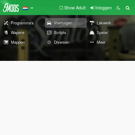
Show Adult
Inloggen
Programma's
Voertuigen
Lakwerk
Wapens
Scripts
Speler
Mappen
Diversen
Meer