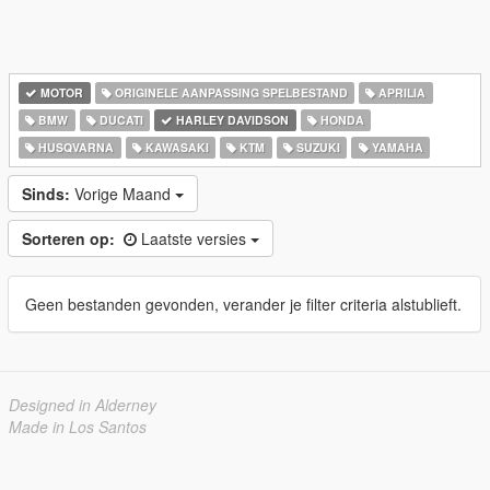
MOTOR
ORIGINELE AANPASSING SPELBESTAND
APRILIA
BMW
DUCATI
HARLEY DAVIDSON
HONDA
HUSQVARNA
KAWASAKI
KTM
SUZUKI
YAMAHA
Sinds:
Vorige Maand
Sorteren op:
Laatste versies
Geen bestanden gevonden, verander je filter criteria alstublieft.
Designed in Alderney
Made in Los Santos