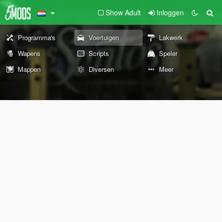
Show Adult
Inloggen
Programma's
Voertuigen
Lakwerk
Wapens
Scripts
Speler
Mappen
Diversen
Meer