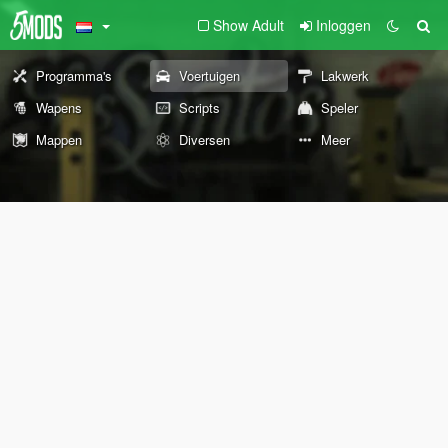
Show Adult
Inloggen
Programma's
Voertuigen
Lakwerk
Wapens
Scripts
Speler
Mappen
Diversen
Meer