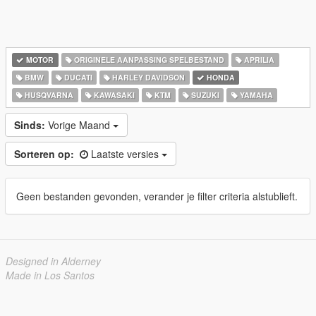
MOTOR
ORIGINELE AANPASSING SPELBESTAND
APRILIA
BMW
DUCATI
HARLEY DAVIDSON
HONDA
HUSQVARNA
KAWASAKI
KTM
SUZUKI
YAMAHA
Sinds:
Vorige Maand
Sorteren op:
Laatste versies
Geen bestanden gevonden, verander je filter criteria alstublieft.
Designed in Alderney
Made in Los Santos