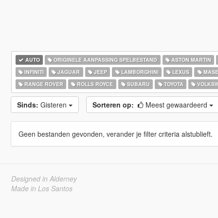
AUTO
ORIGINELE AANPASSING SPELBESTAND
ASTON MARTIN
INFINITI
JAGUAR
JEEP
LAMBORGHINI
LEXUS
MASE
RANGE ROVER
ROLLS ROYCE
SUBARU
TOYOTA
VOLKS
Sinds:
Gisteren
Sorteren op:
Meest gewaardeerd
Geen bestanden gevonden, verander je filter criteria alstublieft.
Designed in Alderney
Made in Los Santos