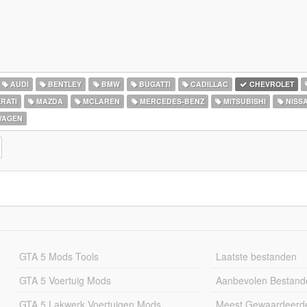
AUDI
BENTLEY
BMW
BUGATTI
CADILLAC
CHEVROLET
RATI
MAZDA
MCLAREN
MERCEDES-BENZ
MITSUBISHI
NISS
WAGEN
GTA 5 Mods Tools
Laatste bestanden
GTA 5 Voertuig Mods
Aanbevolen Bestand
GTA 5 Lakwerk Voertuigen Mods
Meest Gewaardeerd