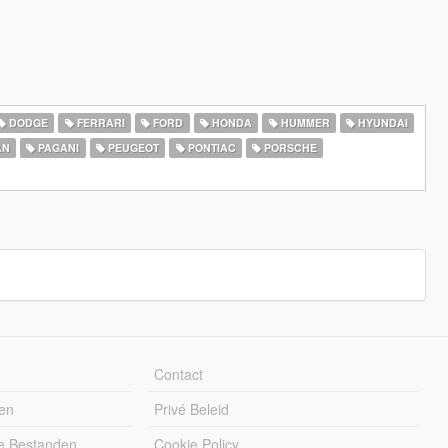
DODGE
FERRARI
FORD
HONDA
HUMMER
HYUNDAI
AN
PAGANI
PEUGEOT
PONTIAC
PORSCHE
Contact
en
Privé Beleid
e Bestanden
Cookie Policy