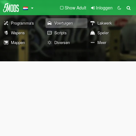
Show Adult
Inloggen
Programma's
Voertuigen
Lakwerk
Wapens
Scripts
Speler
Mappen
Diversen
Meer