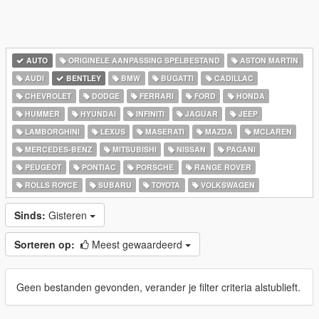
AUTO
ORIGINELE AANPASSING SPELBESTAND
ASTON MARTIN
AUDI
BENTLEY
BMW
BUGATTI
CADILLAC
CHEVROLET
DODGE
FERRARI
FORD
HONDA
HUMMER
HYUNDAI
INFINITI
JAGUAR
JEEP
LAMBORGHINI
LEXUS
MASERATI
MAZDA
MCLAREN
MERCEDES-BENZ
MITSUBISHI
NISSAN
PAGANI
PEUGEOT
PONTIAC
PORSCHE
RANGE ROVER
ROLLS ROYCE
SUBARU
TOYOTA
VOLKSWAGEN
Sinds:
Gisteren
Sorteren op:
Meest gewaardeerd
Geen bestanden gevonden, verander je filter criteria alstublieft.