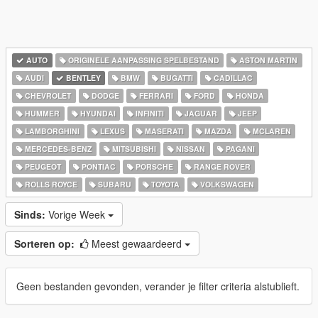
AUTO
ORIGINELE AANPASSING SPELBESTAND
ASTON MARTIN
AUDI
BENTLEY
BMW
BUGATTI
CADILLAC
CHEVROLET
DODGE
FERRARI
FORD
HONDA
HUMMER
HYUNDAI
INFINITI
JAGUAR
JEEP
LAMBORGHINI
LEXUS
MASERATI
MAZDA
MCLAREN
MERCEDES-BENZ
MITSUBISHI
NISSAN
PAGANI
PEUGEOT
PONTIAC
PORSCHE
RANGE ROVER
ROLLS ROYCE
SUBARU
TOYOTA
VOLKSWAGEN
Sinds:
Vorige Week
Sorteren op:
Meest gewaardeerd
Geen bestanden gevonden, verander je filter criteria alstublieft.