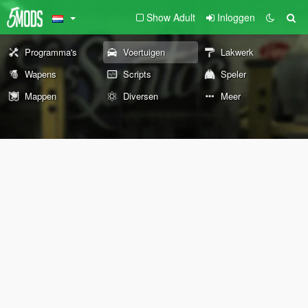
Show Adult
Inloggen
Programma's
Voertuigen
Lakwerk
Wapens
Scripts
Speler
Mappen
Diversen
Meer