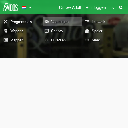
Show Adult
Inloggen
Programma's
Voertuigen
Lakwerk
Wapens
Scripts
Speler
Mappen
Diversen
Meer