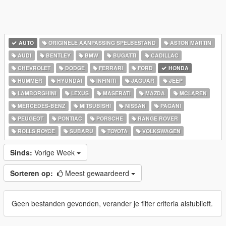
AUTO
ORIGINELE AANPASSING SPELBESTAND
ASTON MARTIN
AUDI
BENTLEY
BMW
BUGATTI
CADILLAC
CHEVROLET
DODGE
FERRARI
FORD
HONDA
HUMMER
HYUNDAI
INFINITI
JAGUAR
JEEP
LAMBORGHINI
LEXUS
MASERATI
MAZDA
MCLAREN
MERCEDES-BENZ
MITSUBISHI
NISSAN
PAGANI
PEUGEOT
PONTIAC
PORSCHE
RANGE ROVER
ROLLS ROYCE
SUBARU
TOYOTA
VOLKSWAGEN
Sinds:
Vorige Week
Sorteren op:
Meest gewaardeerd
Geen bestanden gevonden, verander je filter criteria alstublieft.