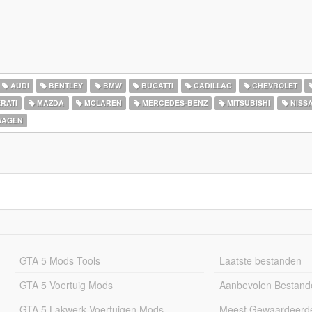
AUDI
BENTLEY
BMW
BUGATTI
CADILLAC
CHEVROLET
RATI
MAZDA
MCLAREN
MERCEDES-BENZ
MITSUBISHI
NISS
WAGEN
GTA 5 Mods Tools
Laatste bestanden
GTA 5 Voertuig Mods
Aanbevolen Bestand
GTA 5 Lakwerk Voertuigen Mods
Meest Gewaardeerd