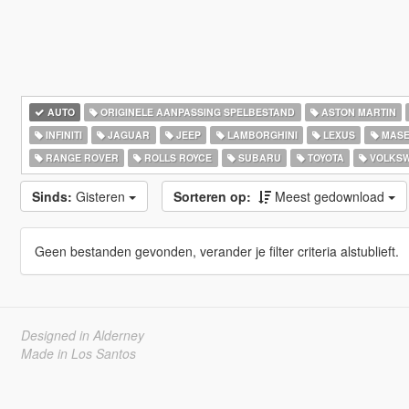
AUTO
ORIGINELE AANPASSING SPELBESTAND
ASTON MARTIN
INFINITI
JAGUAR
JEEP
LAMBORGHINI
LEXUS
MASE
RANGE ROVER
ROLLS ROYCE
SUBARU
TOYOTA
VOLKS
Sinds:
Gisteren
Sorteren op:
Meest gedownload
Geen bestanden gevonden, verander je filter criteria alstublieft.
Designed in Alderney
Made in Los Santos