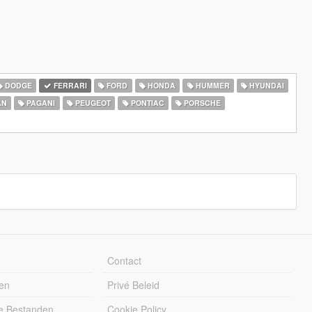
DODGE
FERRARI
FORD
HONDA
HUMMER
HYUNDAI
AN
PAGANI
PEUGEOT
PONTIAC
PORSCHE
Contact
en
Privé Beleid
e Bestanden
Cookie Policy