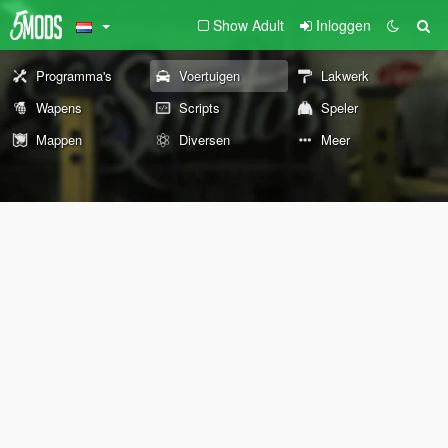
Show Adult
Inloggen
Programma's
Voertuigen
Lakwerk
Wapens
Scripts
Speler
Mappen
Diversen
Meer