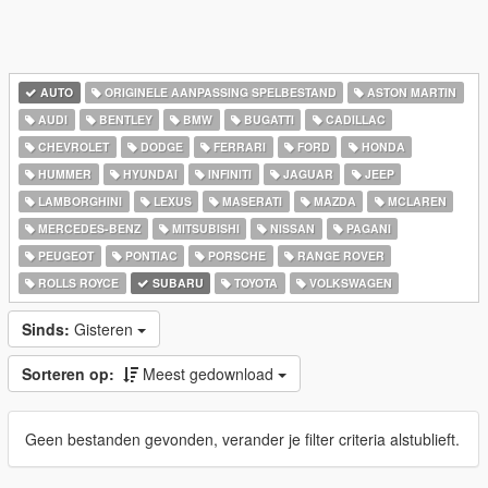
AUTO
ORIGINELE AANPASSING SPELBESTAND
ASTON MARTIN
AUDI
BENTLEY
BMW
BUGATTI
CADILLAC
CHEVROLET
DODGE
FERRARI
FORD
HONDA
HUMMER
HYUNDAI
INFINITI
JAGUAR
JEEP
LAMBORGHINI
LEXUS
MASERATI
MAZDA
MCLAREN
MERCEDES-BENZ
MITSUBISHI
NISSAN
PAGANI
PEUGEOT
PONTIAC
PORSCHE
RANGE ROVER
ROLLS ROYCE
SUBARU
TOYOTA
VOLKSWAGEN
Sinds:
Gisteren
Sorteren op:
Meest gedownload
Geen bestanden gevonden, verander je filter criteria alstublieft.