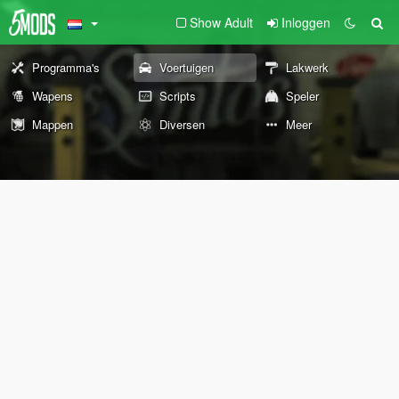
Show Adult
Inloggen
Programma's
Voertuigen
Lakwerk
Wapens
Scripts
Speler
Mappen
Diversen
Meer