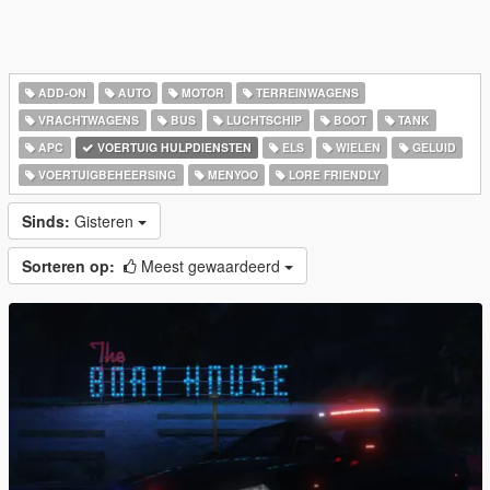
ADD-ON
AUTO
MOTOR
TERREINWAGENS
VRACHTWAGENS
BUS
LUCHTSCHIP
BOOT
TANK
APC
VOERTUIG HULPDIENSTEN
ELS
WIELEN
GELUID
VOERTUIGBEHEERSING
MENYOO
LORE FRIENDLY
Sinds:
Gisteren
Sorteren op:
Meest gewaardeerd