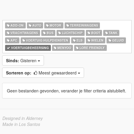
ADD-ON
AUTO
MOTOR
TERREINWAGENS
VRACHTWAGENS
BUS
LUCHTSCHIP
BOOT
TANK
APC
VOERTUIG HULPDIENSTEN
ELS
WIELEN
GELUID
VOERTUIGBEHEERSING
MENYOO
LORE FRIENDLY
Sinds:
Gisteren
Sorteren op:
Meest gewaardeerd
Geen bestanden gevonden, verander je filter criteria alstublieft.
Designed in Alderney
Made in Los Santos