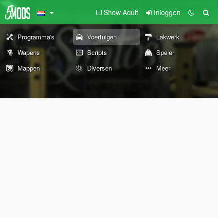
Show Adult
Inloggen
Programma's
Voertuigen
Lakwerk
Wapens
Scripts
Speler
Mappen
Diversen
Meer