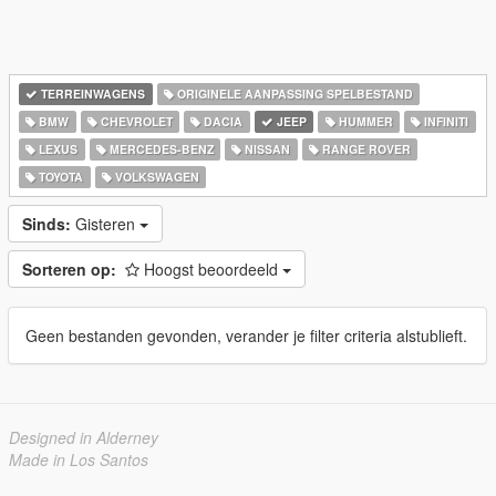
TERREINWAGENS
ORIGINELE AANPASSING SPELBESTAND
BMW
CHEVROLET
DACIA
JEEP
HUMMER
INFINITI
LEXUS
MERCEDES-BENZ
NISSAN
RANGE ROVER
TOYOTA
VOLKSWAGEN
Sinds:
Gisteren
Sorteren op:
Hoogst beoordeeld
Geen bestanden gevonden, verander je filter criteria alstublieft.
Designed in Alderney
Made in Los Santos