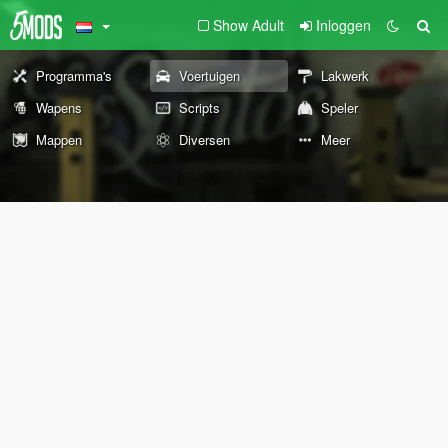
Show Adult
Inloggen
Programma's
Voertuigen
Lakwerk
Wapens
Scripts
Speler
Mappen
Diversen
Meer