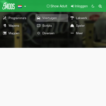
Show Adult
Inloggen
Programma's
Voertuigen
Lakwerk
Wapens
Scripts
Speler
Mappen
Diversen
Meer