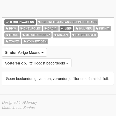
TERREINWAGENS
ORIGINELE AANPASSING SPELBESTAND
BMW
CHEVROLET
DACIA
JEEP
HUMMER
INFINITI
LEXUS
MERCEDES-BENZ
NISSAN
RANGE ROVER
TOYOTA
VOLKSWAGEN
Sinds:
Vorige Maand
Sorteren op:
Hoogst beoordeeld
Geen bestanden gevonden, verander je filter criteria alstublieft.
Designed in Alderney
Made in Los Santos