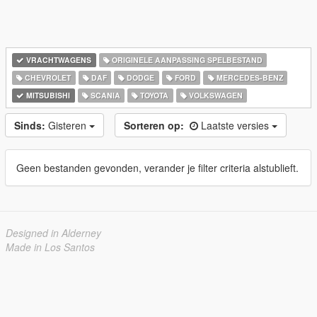
VRACHTWAGENS
ORIGINELE AANPASSING SPELBESTAND
CHEVROLET
DAF
DODGE
FORD
MERCEDES-BENZ
MITSUBISHI
SCANIA
TOYOTA
VOLKSWAGEN
Sinds:
Gisteren
Sorteren op:
Laatste versies
Geen bestanden gevonden, verander je filter criteria alstublieft.
Designed in Alderney
Made in Los Santos