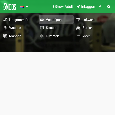
Show Adult
Inloggen
Programma's
Voertuigen
Lakwerk
Wapens
Scripts
Speler
Mappen
Diversen
Meer