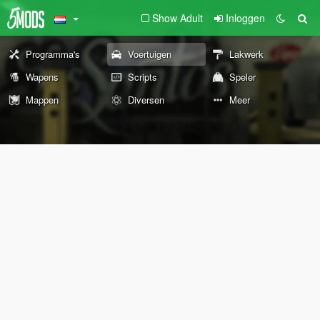
Show Adult
Inloggen
Programma's
Voertuigen
Lakwerk
Wapens
Scripts
Speler
Mappen
Diversen
Meer