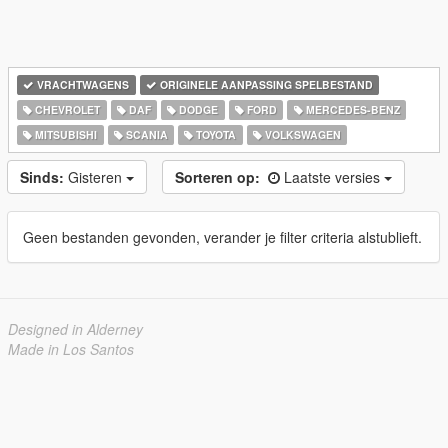
VRACHTWAGENS
ORIGINELE AANPASSING SPELBESTAND
CHEVROLET
DAF
DODGE
FORD
MERCEDES-BENZ
MITSUBISHI
SCANIA
TOYOTA
VOLKSWAGEN
Sinds:
Gisteren
Sorteren op:
Laatste versies
Geen bestanden gevonden, verander je filter criteria alstublieft.
Designed in Alderney
Made in Los Santos