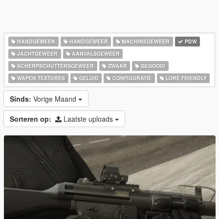
HANDGEMEEN
HANDGEWEER
MACHINEGEWEER
PDW
JACHTGEWEER
AANVALSGEWEER
SCHERPSCHUTTERSGEWEER
ZWAAR
GEGOOID
WAPEN TEXTURES
GELUID
CONFIGURATIE
LORE FRIENDLY
Sinds:
Vorige Maand
Sorteren op:
Laatste uploads