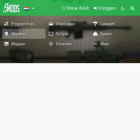
Show Adult
Inloggen
Programma's
Voertuigen
Lakwerk
Wapens
Scripts
Speler
Mappen
Diversen
Meer