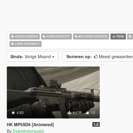
HANDGEMEEN
HANDGEWEER
MACHINEGEWEER
PDW
LORE FRIENDLY
Sinds:
Vorige Maand
Sorteren op:
Meest gewaarde
4.83
1.136
13
HK MP5SD6 [Animated]
1.0
By
Evandrotorquato