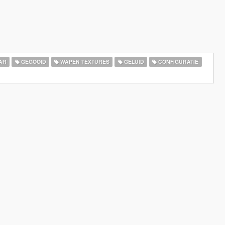
AR
GEGOOID
WAPEN TEXTURES
GELUID
CONFIGURATIE