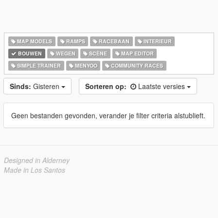
MAP MODELS
RAMPS
RACEBAAN
INTERIEUR
BOUWEN
WEGEN
SCÈNE
MAP EDITOR
SIMPLE TRAINER
MENYOO
COMMUNITY RACES
Sinds:
Gisteren
Sorteren op:
Laatste versies
Geen bestanden gevonden, verander je filter criteria alstublieft.
Designed in Alderney
Made in Los Santos