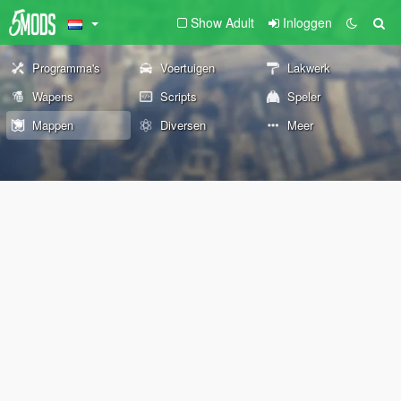
Show Adult
Inloggen
Programma's
Voertuigen
Lakwerk
Wapens
Scripts
Speler
Mappen
Diversen
Meer