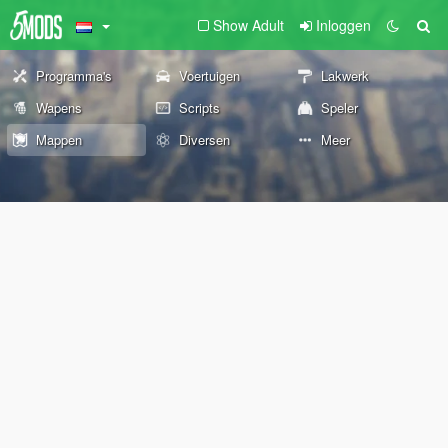
Show Adult
Inloggen
Programma's
Voertuigen
Lakwerk
Wapens
Scripts
Speler
Mappen
Diversen
Meer