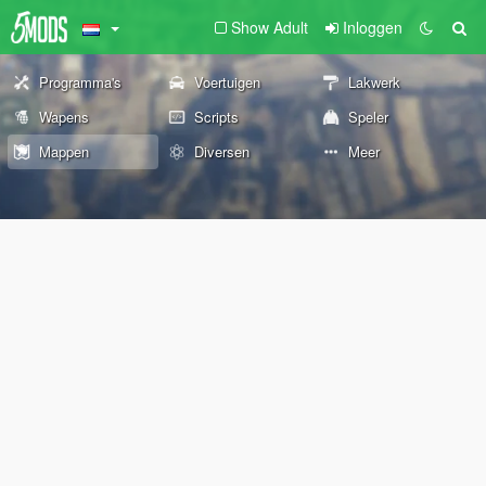
Show Adult
Inloggen
Programma's
Voertuigen
Lakwerk
Wapens
Scripts
Speler
Mappen
Diversen
Meer