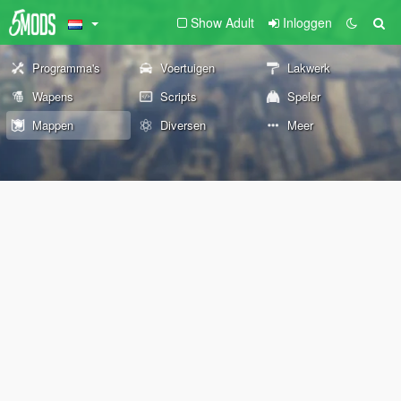
Show Adult
Inloggen
Programma's
Voertuigen
Lakwerk
Wapens
Scripts
Speler
Mappen
Diversen
Meer