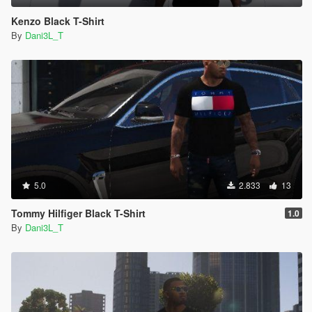
Kenzo Black T-Shirt
By
Dani3L_T
5.0
2.833
13
Tommy Hilfiger Black T-Shirt
1.0
By
Dani3L_T