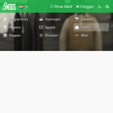
Show Adult
Inloggen
Programma's
Voertuigen
Lakwerk
Wapens
Scripts
Speler
Mappen
Diversen
Meer