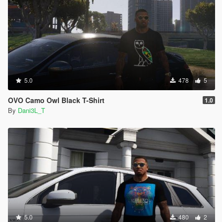
5.0
478
5
OVO Camo Owl Black T-Shirt
1.0
By
Dani3L_T
5.0
480
2