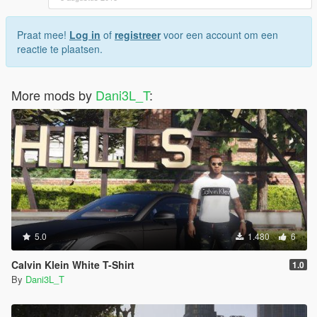
Praat mee!
Log in
of
registreer
voor een account om een
reactie te plaatsen.
More mods by
Dani3L_T
:
5.0
1.480
6
Calvin Klein White T-Shirt
1.0
By
Dani3L_T