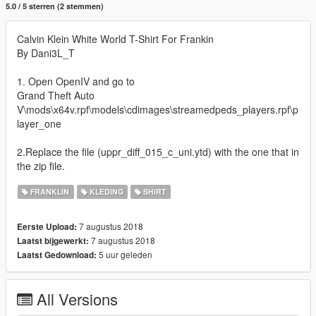
5.0 / 5 sterren (2 stemmen)
Calvin Klein White World T-Shirt For Frankin
By Dani3L_T
1. Open OpenIV and go to
Grand Theft Auto
V\mods\x64v.rpf\models\cdimages\streamedpeds_players.rpf\p
layer_one
2.Replace the file (uppr_diff_015_c_uni.ytd) with the one that in
the zip file.
FRANKLIN
KLEDING
SHIRT
7 augustus 2018
Eerste Upload:
7 augustus 2018
Laatst bijgewerkt:
5 uur geleden
Laatst Gedownload:
All Versions