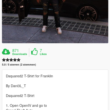
871
7
Downloads
Likes
5.0 / 5 sterren (2 stemmen)
Dsquared2 T-Shirt for Franklin
By Dani3L_T
Dsquared2 T-Shirt
1. Open OpenIV and go to