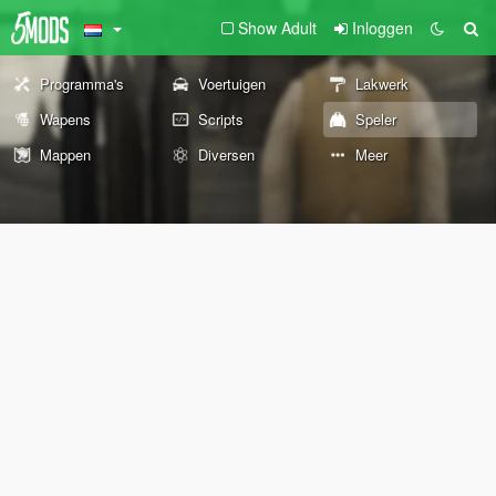
Show Adult
Inloggen
Programma's
Voertuigen
Lakwerk
Wapens
Scripts
Speler
Mappen
Diversen
Meer