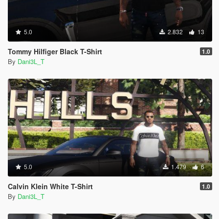
5.0
2.832
13
Tommy Hilfiger Black T-Shirt
1.0
By
Dani3L_T
5.0
1.479
6
Calvin Klein White T-Shirt
1.0
By
Dani3L_T