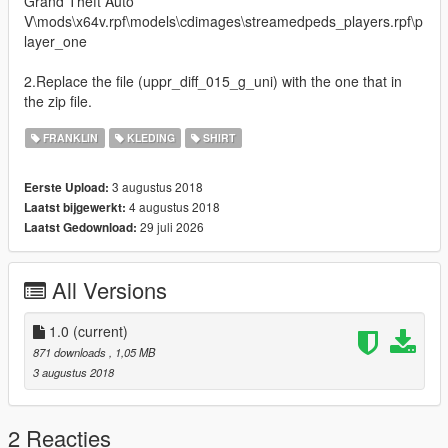
Grand Theft Auto
V\mods\x64v.rpf\models\cdimages\streamedpeds_players.rpf\p
layer_one
2.Replace the file (uppr_diff_015_g_uni) with the one that in
the zip file.
FRANKLIN
KLEDING
SHIRT
3 augustus 2018
Eerste Upload:
4 augustus 2018
Laatst bijgewerkt:
29 juli 2026
Laatst Gedownload:
All Versions
1.0
(current)
871 downloads
, 1,05 MB
3 augustus 2018
2 Reacties