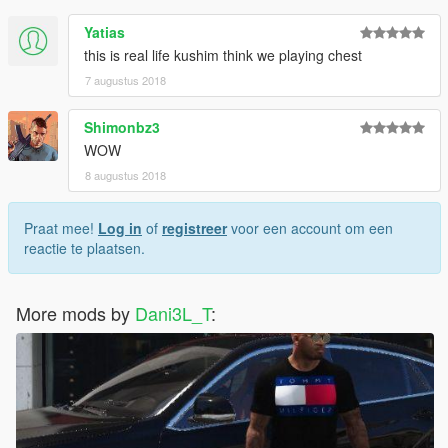
Yatias
this is real life kushim think we playing chest
7 augustus 2018
Shimonbz3
WOW
8 augustus 2018
Praat mee!
Log in
of
registreer
voor een account om een
reactie te plaatsen.
More mods by
Dani3L_T
: