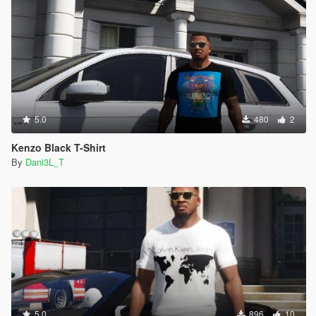
5.0
480
2
Kenzo Black T-Shirt
By
Dani3L_T
5.0
896
10