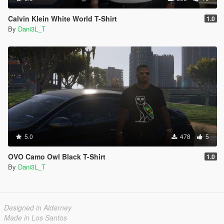
Calvin Klein White World T-Shirt
1.0
By
Dani3L_T
5.0
478
5
OVO Camo Owl Black T-Shirt
1.0
By
Dani3L_T
Designed in Alderney
Made in Los Santos