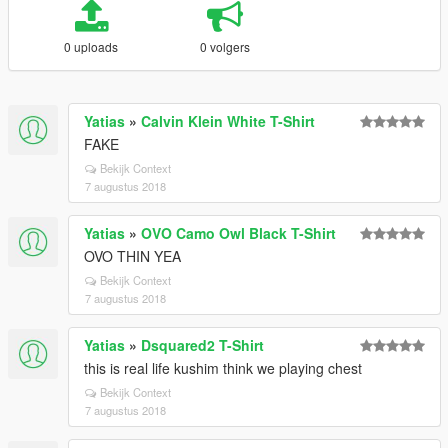
0 uploads
0 volgers
Yatias
»
Calvin Klein White T-Shirt
FAKE
Bekijk Context
7 augustus 2018
Yatias
»
OVO Camo Owl Black T-Shirt
OVO THIN YEA
Bekijk Context
7 augustus 2018
Yatias
»
Dsquared2 T-Shirt
this is real life kushim think we playing chest
Bekijk Context
7 augustus 2018