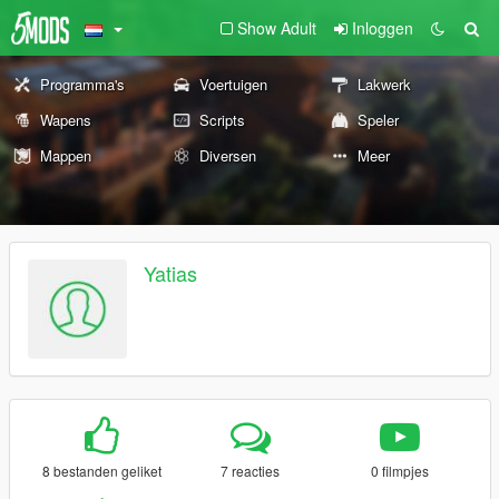
Show Adult
Inloggen
Programma's
Voertuigen
Lakwerk
Wapens
Scripts
Speler
Mappen
Diversen
Meer
Yatias
8 bestanden geliket
7 reacties
0 filmpjes