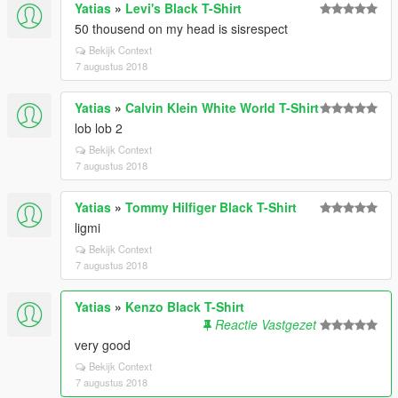
Yatias
»
Levi's Black T-Shirt
50 thousend on my head is sisrespect
Bekijk Context
7 augustus 2018
Yatias
»
Calvin Klein White World T-Shirt
lob lob 2
Bekijk Context
7 augustus 2018
Yatias
»
Tommy Hilfiger Black T-Shirt
ligmi
Bekijk Context
7 augustus 2018
Yatias
»
Kenzo Black T-Shirt
Reactie Vastgezet
very good
Bekijk Context
7 augustus 2018