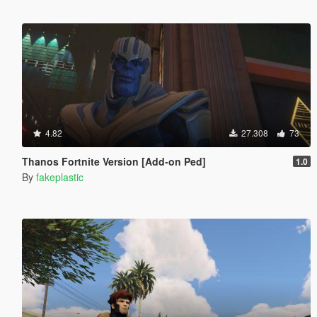
4.82
27.308
73
Thanos Fortnite Version [Add-on Ped]
1.0
By
fakeplastic