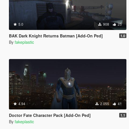
5.0
908
25
BAK Dark Knight Returns Batman [Add-On Ped]
1.0
By
fakeplastic
4.94
2.055
41
Doctor Fate Character Pack [Add-On Ped]
1.1
By
fakeplastic