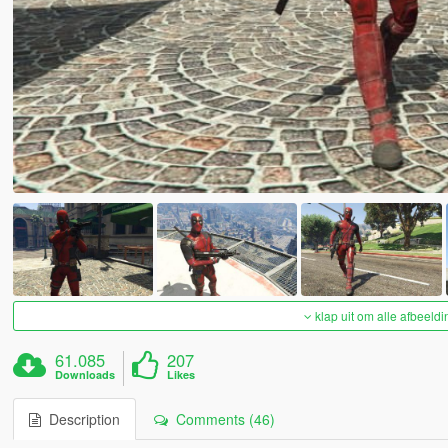
klap uit om alle afbeeldi
61.085
207
Downloads
Likes
Description
Comments (46)