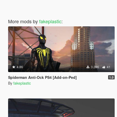
More mods by
fakeplastic
:
4.86
3.286
41
Spiderman Anti-Ock PS4 [Add-on-Ped]
1.0
By
fakeplastic