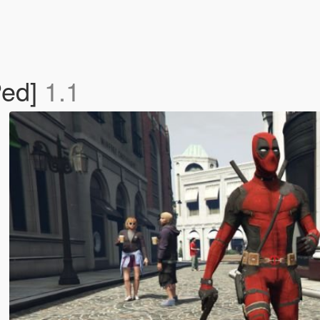
Ped]
1.1