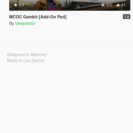
5.0
820
21
MCOC Gambit [Add-On Ped]
1.0
By
fakeplastic
Designed in Alderney
Made in Los Santos