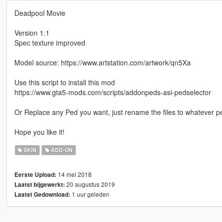
Deadpool Movie
Version 1.1
Spec texture improved
Model source: https://www.artstation.com/artwork/qn5Xa
Use this script to install this mod
https://www.gta5-mods.com/scripts/addonpeds-asi-pedselector
Or Replace any Ped you want, just rename the files to whatever 
Hope you like it!
SKIN
ADD-ON
14 mei 2018
Eerste Upload:
20 augustus 2019
Laatst bijgewerkt:
1 uur geleden
Laatst Gedownload: