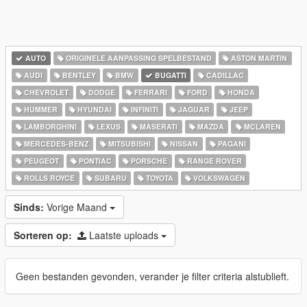
AUTO
ORIGINELE AANPASSING SPELBESTAND
ASTON MARTIN
AUDI
BENTLEY
BMW
BUGATTI
CADILLAC
CHEVROLET
DODGE
FERRARI
FORD
HONDA
HUMMER
HYUNDAI
INFINITI
JAGUAR
JEEP
LAMBORGHINI
LEXUS
MASERATI
MAZDA
MCLAREN
MERCEDES-BENZ
MITSUBISHI
NISSAN
PAGANI
PEUGEOT
PONTIAC
PORSCHE
RANGE ROVER
ROLLS ROYCE
SUBARU
TOYOTA
VOLKSWAGEN
Sinds:
Vorige Maand
Sorteren op:
Laatste uploads
Geen bestanden gevonden, verander je filter criteria alstublieft.