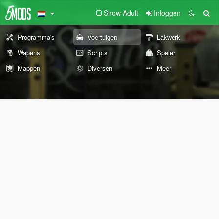
Show Adult
Inloggen
Programma's
Voertuigen
Lakwerk
Wapens
Scripts
Speler
Mappen
Diversen
Meer