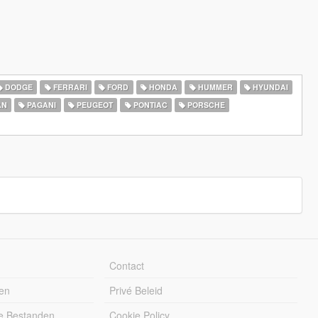
DODGE
FERRARI
FORD
HONDA
HUMMER
HYUNDAI
AN
PAGANI
PEUGEOT
PONTIAC
PORSCHE
Contact
en
Privé Beleid
e Bestanden
Cookie Policy