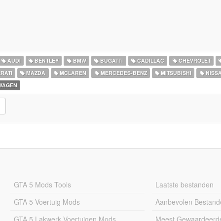
AUDI
BENTLEY
BMW
BUGATTI
CADILLAC
CHEVROLET
RATI
MAZDA
MCLAREN
MERCEDES-BENZ
MITSUBISHI
NISS
WAGEN
GTA 5 Mods Tools
Laatste bestanden
GTA 5 Voertuig Mods
Aanbevolen Bestand
GTA 5 Lakwerk Voertuigen Mods
Meest Gewaardeerd