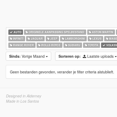
AUTO
ORIGINELE AANPASSING SPELBESTAND
ASTON MARTIN
INFINITI
JAGUAR
JEEP
LAMBORGHINI
LEXUS
MASE
RANGE ROVER
ROLLS ROYCE
SUBARU
TOYOTA
VOLKS
Sinds:
Vorige Maand
Sorteren op:
Laatste uploads
Geen bestanden gevonden, verander je filter criteria alstublieft.
Designed in Alderney
Made in Los Santos